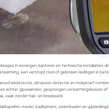
kkages in woningen, kantoren en technische installaties di
erwarming, een verstopt riool of gebroken leidingen in beton,
rood lekdetectie, ultrasoon detectie en rookproef combin
ages achter gipswanden, gesprongen verwarmingsbuizen of 
k, vaak zonder hak- en breekwerk.
 dakkapellen, muren, badkamers, zwembaden en gasleidingen