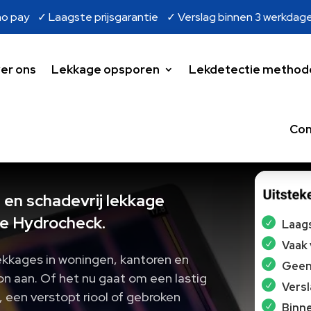
o pay ✓ Laagste prijsgarantie ✓ Verslag binnen 3 werkdag
er ons
Lekkage opsporen
Lekdetectie method
Con
 en schadevrij lekkage
e Hydrocheck.
Laags
Vaak
lekkages in woningen, kantoren en
Geen 
bron aan. Of het nu gaat om een lastig
Vers
, een verstopt riool of gebroken
Binne