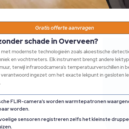
Gratis offerte aanvragen
zonder schade in Overveen?
uit met modernste technologieën zoals akoestische detect
niek en vochtmeters. Elk instrument brengt andere lektyp
 muur, terwijl infraroodcamera’s temperatuurverschillen in
verantwoord ingezet om het exacte lekpunt in gesloten l
.
tische FLIR-camera’s worden warmtepatronen waargen
tbaar worden.
oelige sensoren registreren zelfs het kleinste druppele
izen.