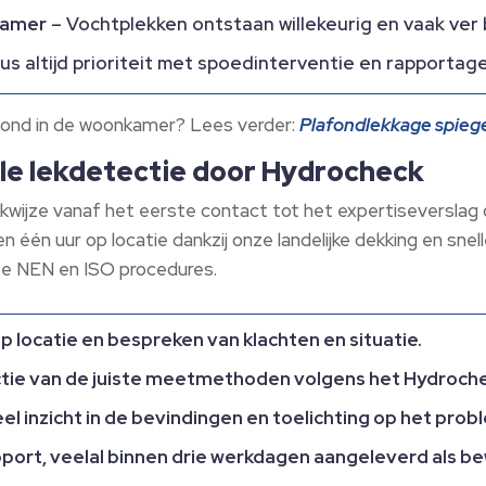
nkamer
– Vochtplekken ontstaan willekeurig en vaak ver 
us altijd prioriteit met spoedinterventie en rapportage
fond in de woonkamer? Lees verder:
Plafondlekkage spieg
le lekdetectie door Hydrocheck
kwijze vanaf het eerste contact tot het expertiseverslag 
n één uur op locatie dankzij onze landelijke dekking en sne
te NEN en ISO procedures.
op locatie en bespreken van klachten en situatie.
ctie van de juiste meetmethoden volgens het Hydroch
eel inzicht in de bevindingen en toelichting op het prob
apport, veelal binnen drie werkdagen aangeleverd als be