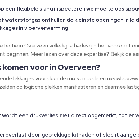
p een flexibele slang inspecteren we moeiteloos spou
of waterstofgas onthullen de kleinste openingen in lei
ekkages in vloerverwarming.
etectie in Overveen volledig schadevrij – het voorkomt on
unt beginnen. Meer lezen over deze expertise? Bekijk de aa
s komen voor in Overveen?
ende lekkages voor door de mix van oude en nieuwbouwwoni
 zelden op logische plekken manifesteren en daarmee lasti
 wordt een drukverlies niet direct opgemerkt, tot er
eroverlast door gebrekkige kitnaden of slecht aange