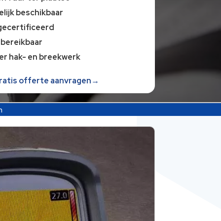
lijk beschikbaar
gecertificeerd
 bereikbaar
er hak- en breekwerk
gratis offerte aanvragen→
n