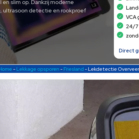
el en slim op. Dankzij moderne
Lande
, ultrasoon detectie en rookproef
VCA 
24/7
zond
Direct 
Home
-
Lekkage opsporen
-
Friesland
-
Lekdetectie Overvee