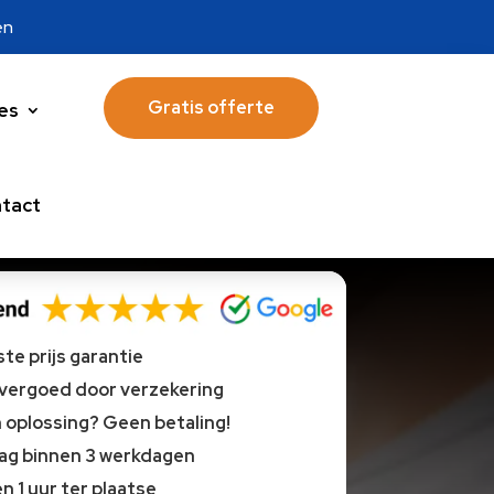
en
Gratis offerte
es
tact
te prijs garantie
 vergoed door verzekering
oplossing? Geen betaling!
lag binnen 3 werkdagen
n 1 uur ter plaatse