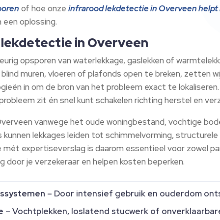
poren
of hoe onze
infrarood lekdetectie in Overveen helpt b
n een oplossing.
n lekdetectie in Overveen
eurig opsporen van waterlekkage, gaslekken of warmtelekk
an blind muren, vloeren of plafonds open te breken, zetten 
ieën in om de bron van het probleem exact te lokaliseren.
robleem zit én snel kunt schakelen richting herstel en verz
Overveen vanwege het oude woningbestand, vochtige bodem
s kunnen lekkages leiden tot schimmelvorming, structurel
mét expertiseverslag is daarom essentieel voor zowel part
g door je verzekeraar en helpen kosten beperken.
gssystemen
– Door intensief gebruik en ouderdom ont
e
– Vochtplekken, loslatend stucwerk of onverklaarbar