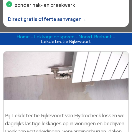
zonder hak- en breekwerk
Direct gratis offerte aanvragen→
Home
-
Lekkage opsporen
-
Noord-Brabant
-
Lekdetectie Rijkevoort
Bij Lekdetectie Rijkevoort van Hydrocheck lossen we
dagelijks lastige lekkages op in woningen en bedrijven.​
Denk aan waterleidingen, verwarmingsbuizen, daken,