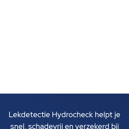
schimmelvorming of een natte lucht zonder duidelijke
vlekken wijst vaak op verborgen lekkage. Zulke signalen
zijn vaak het eerste wat je opvalt. Meestal gaat het
om lekkages bij leidingen, rioolbuizen of je cv-
installatie....
Lekdetectie Hydrocheck helpt je
snel, schadevrij en verzekerd bij