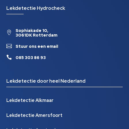
Lekdetectie Hydrocheck
Sophiakade 10,

3061DK Rotterdam

Stuur ons een email

085 303 86 93
Lekdetectie door heel Nederland
Lekdetectie Alkmaar
Lekdetectie Amersfoort