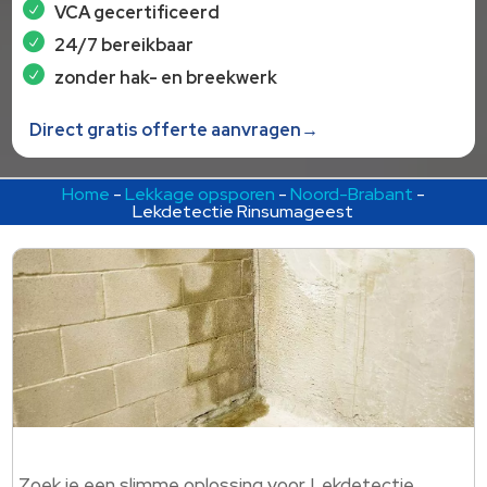
VCA gecertificeerd
24/7 bereikbaar
zonder hak- en breekwerk
Direct gratis offerte aanvragen→
Home
-
Lekkage opsporen
-
Noord-Brabant
-
Lekdetectie Rinsumageest
Zoek je een slimme oplossing voor Lekdetectie