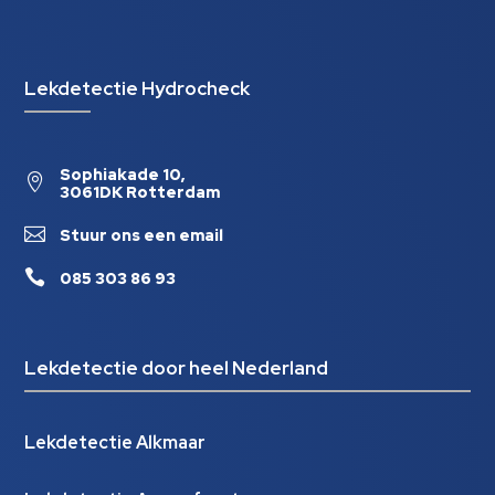
Lekdetectie Hydrocheck
Sophiakade 10,

3061DK Rotterdam

Stuur ons een email

085 303 86 93
Lekdetectie door heel Nederland
Lekdetectie Alkmaar