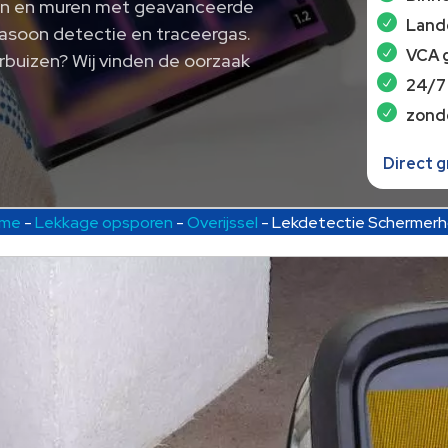
aken en muren met geavanceerde
Lande
rasoon detectie en traceergas.
VCA 
rbuizen? Wij vinden de oorzaak
24/7
zond
Direct 
me
-
Lekkage opsporen
-
Overijssel
-
Lekdetectie Schermerh