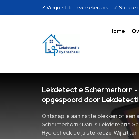
✓ Vergoed door verzekeraars ✓ No cure n
Home
Ov
Lekdetectie Schermerhorn - 
opgespoord door Lekdetecti
Ontsnap je aan natte plekken of een s
Schermerhorn? Dan is Lekdetectie S
Hydrocheck de juiste keuze. Wij zitte