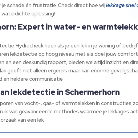
e schade én frustratie. Check direct hoe wij
lekkage snel
 waterdichte oplossing!
rn: Expert in water- en warmtelekk
ectie Hydrocheck heen als je een lek in je woning of bedri
seren lekdetectie op hoog niveau met als doel jouw comfor
n een deskundig rapport, bieden we altijd inzicht en direc
 dak geeft niet alleen ergernis maar kan enorme gevolgsch
id en heldere communicatie.
van lekdetectie in Schermerhorn
oren van vocht-, gas- of warmtelekken in constructies zo
uik van geavanceerde methodes waarmee je lekkages acht
 oorzaak van een lek.