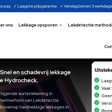
o pay ✓ Laagste prijsgarantie ✓ Verslag binnen 3 werkdag
er ons
Lekkage opsporen
Lekdetectie method
Con
Snel en schadevrij lekkage
e Hydrocheck.
Laags
Vaak
tijgende waterrekening in
Geen 
chermerhorn van Lekdetectie
Vers
n bovenop hardnekkige lekkages in
Binne