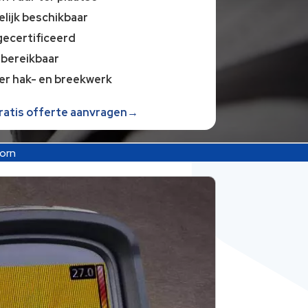
lijk beschikbaar
gecertificeerd
 bereikbaar
er hak- en breekwerk
gratis offerte aanvragen→
orn