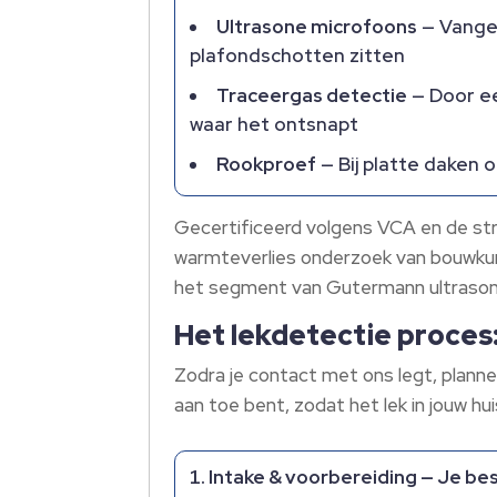
Ultrasone microfoons
— Vangen
plafondschotten zitten
Traceergas detectie
— Door ee
waar het ontsnapt
Rookproef
— Bij platte daken 
Gecertificeerd volgens VCA en de stre
warmteverlies onderzoek van bouwkund
het segment van Gutermann ultrasone
Het lekdetectie proces:
Zodra je contact met ons legt, planne
aan toe bent, zodat het lek in jouw hu
Intake & voorbereiding
— Je bes