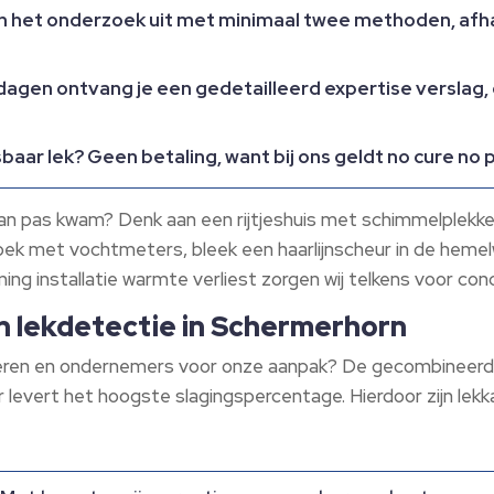
 het onderzoek uit met minimaal twee methoden, afhanke
dagen ontvang je een gedetailleerd expertise verslag,
aar lek? Geen betaling, want bij ons geldt no cure no 
van pas kwam? Denk aan een rijtjeshuis met schimmelplek
oek met vochtmeters, bleek een haarlijnscheur in de heme
ng installatie warmte verliest zorgen wij telkens voor co
n lekdetectie in Schermerhorn
ieren en ondernemers voor onze aanpak? De gecombineerd
 levert het hoogste slagingspercentage. Hierdoor zijn lek