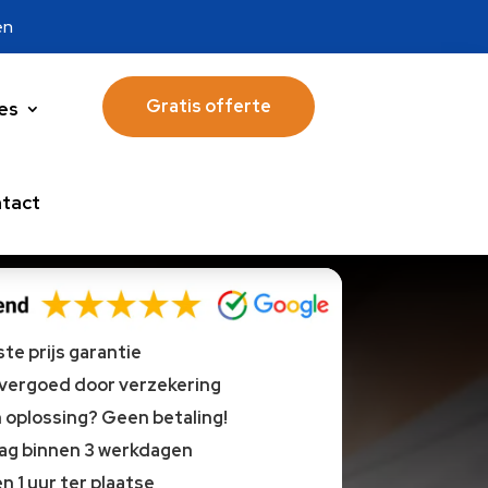
en
Gratis offerte
es
tact
te prijs garantie
 vergoed door verzekering
oplossing? Geen betaling!
lag binnen 3 werkdagen
n 1 uur ter plaatse