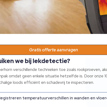
Gratis offerte aanvragen
iken we bij lekdetectie?
merhorn verschillende technieken toe zoals rookproeven, a
npak omdat geen enkele situatie hetzelfde is. Door onze 10+ 
halige loods efficiënt en schadevrij te inspecteren.
egistreren temperatuurverschillen in wanden en vloer