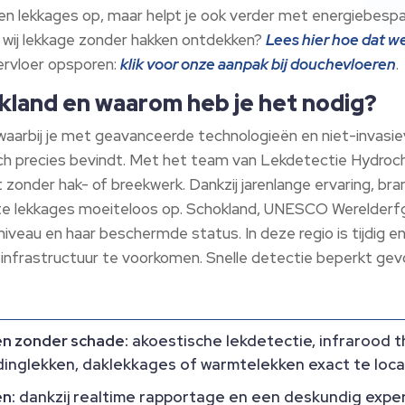
een lekkages op, maar helpt je ook verder met energiebesp
e wij lekkage zonder hakken ontdekken?
Lees hier hoe dat w
ervloer opsporen:
klik voor onze aanpak bij douchevloeren
.
okland en waarom heb je het nodig?
 waarbij je met geavanceerde technologieën en niet-inva
zich precies bevindt. Met het team van Lekdetectie Hydroc
 zonder hak- of breekwerk. Dankzij jarenlange ervaring, b
igste lekkages moeiteloos op. Schokland, UNESCO Werelde
niveau en haar beschermde status. In deze regio is tijdig e
nfrastructuur te voorkomen. Snelle detectie beperkt gevo
n zonder schade:
akoestische lekdetectie, infrarood 
inglekken, daklekkages of warmtelekken exact te loca
en:
dankzij realtime rapportage en een deskundig exper