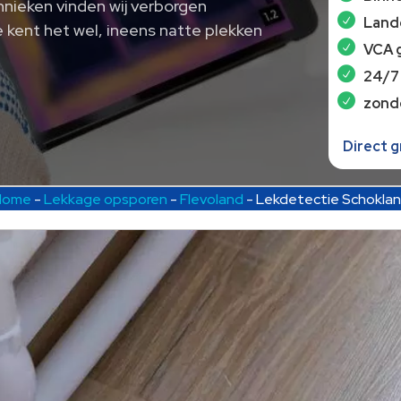
hnieken vinden wij verborgen
Lande
Je kent het wel, ineens natte plekken
VCA 
24/7
zond
Direct 
Home
-
Lekkage opsporen
-
Flevoland
-
Lekdetectie Schokla