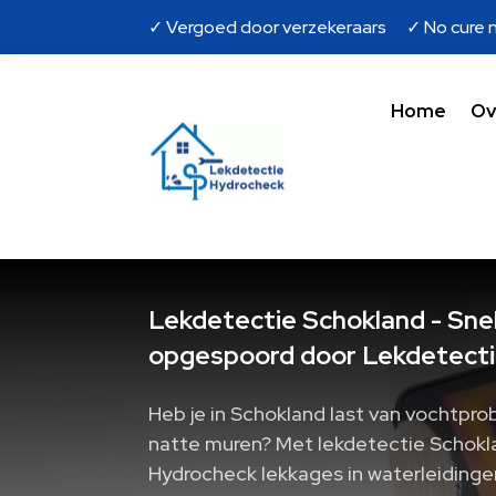
✓ Vergoed door verzekeraars ✓ No cure n
Home
Ov
Lekdetectie Schokland - Snel
opgespoord door Lekdetecti
Heb je in Schokland last van vochtpro
natte muren? Met lekdetectie Schokla
Hydrocheck lekkages in waterleidinge