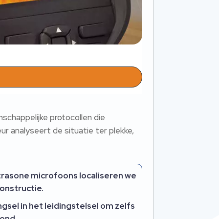
schappelijke protocollen die
 analyseert de situatie ter plekke,
rasone microfoons localiseren we
onstructie.
el in het leidingstelsel om zelfs
rond.