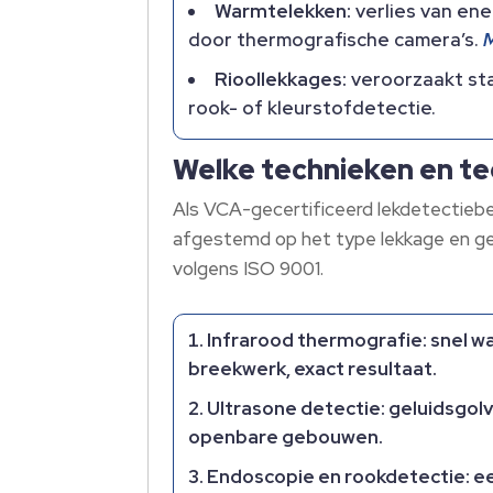
Warmtelekken:
verlies van en
door thermografische camera’s.
M
Rioollekkages:
veroorzaakt sta
rook- of kleurstofdetectie.
Welke technieken en tec
Als VCA-gecertificeerd lekdetectiebed
afgestemd op het type lekkage en geb
volgens ISO 9001.
Infrarood thermografie:
snel w
breekwerk, exact resultaat.
Ultrasone detectie:
geluidsgolv
openbare gebouwen.
Endoscopie en rookdetectie:
ee