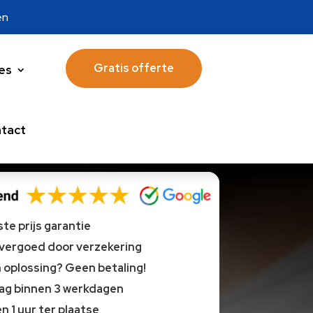
en
Gratis offerte
es
tact
te prijs garantie
 vergoed door verzekering
oplossing? Geen betaling!
lag binnen 3 werkdagen
n 1 uur ter plaatse