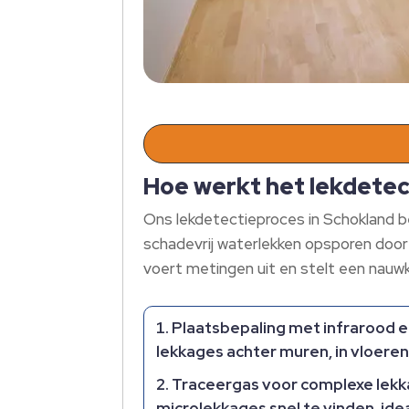
Hoe werkt het lekdetect
Ons lekdetectieproces in Schokland b
schadevrij waterlekken opsporen door 
voert metingen uit en stelt een nauwk
Plaatsbepaling met infrarood e
lekkages achter muren, in vloeren
Traceergas voor complexe lekk
microlekkages snel te vinden, id