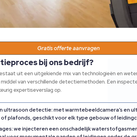
Gratis offerte aanvragen
ieproces bij ons bedrijf?
estaat uit een uitgekiende mix van technologieën en weten
middel van verschillende detectiemethoden. Een inspecteur
eurig expertiseverslag op.
n ultrasoon detectie:
met warmtebeeldcamera’s en ult
 of plafonds, geschikt voor elk type gebouw of leidingc
ages:
we injecteren een onschadelijk waterstofgasmengs
eaal voor monumentale panden of leidingen onder de g