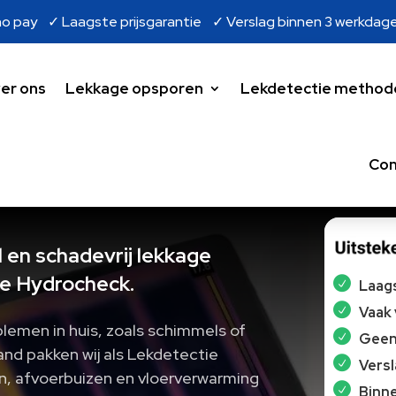
o pay ✓ Laagste prijsgarantie ✓ Verslag binnen 3 werkdag
er ons
Lekkage opsporen
Lekdetectie method
Con
 en schadevrij lekkage
e Hydrocheck.
Laags
Vaak
blemen in huis, zoals schimmels of
Geen 
nd pakken wij als Lekdetectie
Vers
n, afvoerbuizen en vloerverwarming
Binne