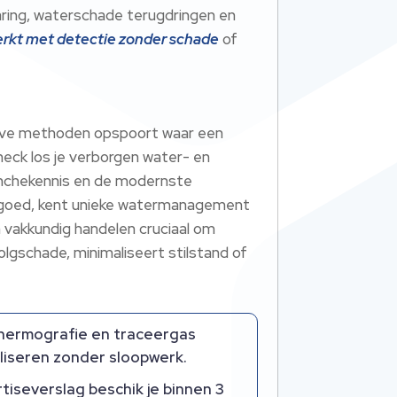
aring, waterschade terugdringen en
erkt met detectie zonder schade
of
sieve methoden opspoort waar een
heck los je verborgen water- en
ranchekennis en de modernste
rfgoed, kent unieke watermanagement
n vakkundig handelen cruciaal om
lgschade, minimaliseert stilstand of
thermografie en traceergas
liseren zonder sloopwerk.
tiseverslag beschik je binnen 3