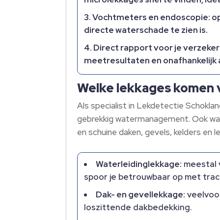
Vochtmeters en endoscopie:
op
directe waterschade te zien is.
Direct rapport voor je verzeker
meetresultaten en onafhankelijk a
Welke lekkages komen v
Als specialist in Lekdetectie Schokla
gebrekkig watermanagement. Ook warm
en schuine daken, gevels, kelders en le
Waterleidinglekkage:
meestal 
spoor je betrouwbaar op met tra
Dak- en gevellekkage:
veelvoor
loszittende dakbedekking.