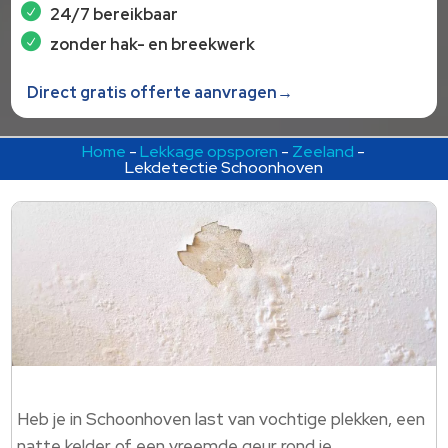
24/7 bereikbaar
zonder hak- en breekwerk
Direct gratis offerte aanvragen→
Home
-
Lekkage opsporen
-
Zeeland
-
Lekdetectie Schoonhoven
Heb je in Schoonhoven last van vochtige plekken, een
natte kelder of een vreemde geur rond je