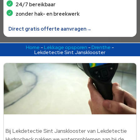
24/7 bereikbaar
zonder hak- en breekwerk
Direct gratis offerte aanvragen→
Home
-
Lekkage opsporen
-
Drenthe
-
Lekdetectie Sint Jansklooster
Bij Lekdetectie Sint Jansklooster van Lekdetectie
Hydrocheck pakken we waterproblemen aan bij de