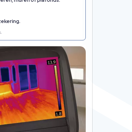
zekering.
.