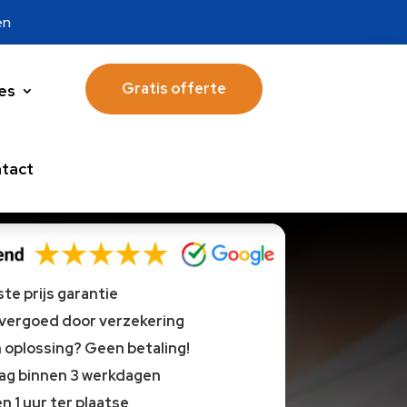
en
Gratis offerte
es
tact
te prijs garantie
 vergoed door verzekering
oplossing? Geen betaling!
lag binnen 3 werkdagen
n 1 uur ter plaatse