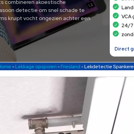
rts combineren akoestische
Lande
trasoon detectie om snel schade te
VCA 
oms kruipt vocht ongezien achter een
24/7
zond
Direct 
Home
-
Lekkage opsporen
-
Friesland
-
Lekdetectie Spankere