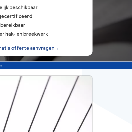
lijk beschikbaar
gecertificeerd
 bereikbaar
er hak- en breekwerk
gratis offerte aanvragen→
n