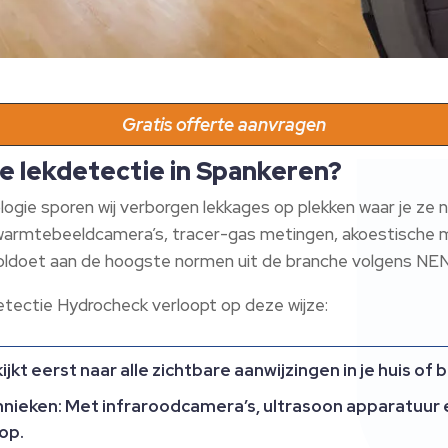
Gratis offerte aanvragen
e lekdetectie in Spankeren?
gie sporen wij verborgen lekkages op plekken waar je ze n
rmtebeeldcamera’s, tracer-gas metingen, akoestische m
ldoet aan de hoogste normen uit de branche volgens NEN 
tectie Hydrocheck verloopt op deze wijze:
jkt eerst naar alle zichtbare aanwijzingen in je huis of 
nieken: Met infraroodcamera’s, ultrasoon apparatuur 
op.