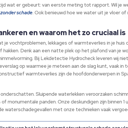
jd wat er gebeurt: van eerste meting tot rapport. Wil je w
e zonder schade
. Ook benieuwd hoe we water uit je vloer of
pankeren en waarom het zo cruciaal is
 je vochtproblemen, lekkages of warmteverlies in je huis o
 hakken. Denk aan een natte plek op het plafond van je 
immelvorming. Bij Lekdetectie Hydrocheck leveren wij niet 
severslag op waarmee je meteen aan de slag kunt, vaak in te
constructief warmteverlies zijn de hoofdonderwerpen in Sp
et onderschatten. Sluipende waterlekken veroorzaken schim
s of monumentale panden. Onze deskundigen zijn binnen 1 u
 de waterschadegevallen met onze technieken vaak vergoe
isatie van het lek voorkomt structurele schade aan vl