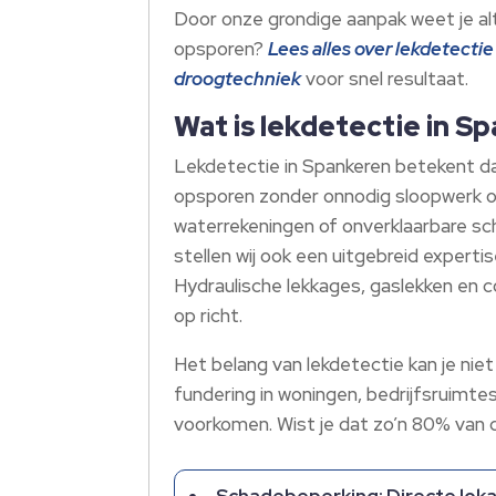
Door onze grondige aanpak weet je alti
opsporen?
Lees alles over lekdetecti
droogtechniek
voor snel resultaat.
Wat is lekdetectie in S
Lekdetectie in Spankeren betekent dat
opsporen zonder onnodig sloopwerk of
waterrekeningen of onverklaarbare sch
stellen wij ook een uitgebreid experti
Hydraulische lekkages, gaslekken en 
op richt.
Het belang van lekdetectie kan je ni
fundering in woningen, bedrijfsruimte
voorkomen. Wist je dat zo’n 80% van
Schadebeperking: Directe lokal