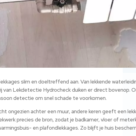
lekkages slim en doeltreffend aan. Van lekkende waterleid
 wij van Lekdetectie Hydrocheck duiken er direct bovenop.
trasoon detectie om snel schade te voorkomen.
ocht ongezien achter een muur, andere keren geeft een lek
kwerk precies de bron, zodat je badkamer, vloer of meterkast
armingsbuis- en plafondlekkages. Zo blijft je huis bescher