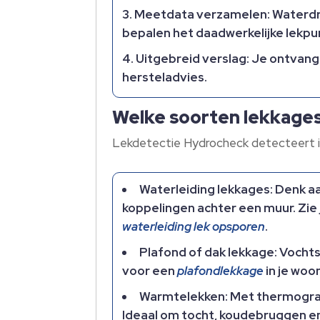
Meetdata verzamelen: Waterdru
bepalen het daadwerkelijke lekpu
Uitgebreid verslag: Je ontvang
hersteladvies.
Welke soorten lekkages
Lekdetectie Hydrocheck detecteert i
Waterleiding lekkages: Denk aan
koppelingen achter een muur. Zie je
waterleiding lek opsporen
.
Plafond of dak lekkage: Vochts
voor een
plafondlekkage
in je woo
Warmtelekken: Met thermografis
Ideaal om tocht, koudebruggen en