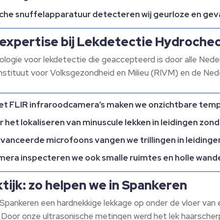
che snuffelapparatuur detecteren wij geurloze en gevaar
expertise bij Lekdetectie Hydroche
ologie voor lekdetectie die geaccepteerd is door alle Ne
sinstituut voor Volksgezondheid en Milieu (RIVM) en de Ne
t FLIR infraroodcamera’s maken we onzichtbare tempe
 het lokaliseren van minuscule lekken in leidingen zon
anceerde microfoons vangen we trillingen in leidingen 
mera inspecteren we ook smalle ruimtes en holle wand
tijk: zo helpen we in Spankeren
 Spankeren een hardnekkige lekkage op onder de vloer van e
n. Door onze ultrasonische metingen werd het lek haarsche