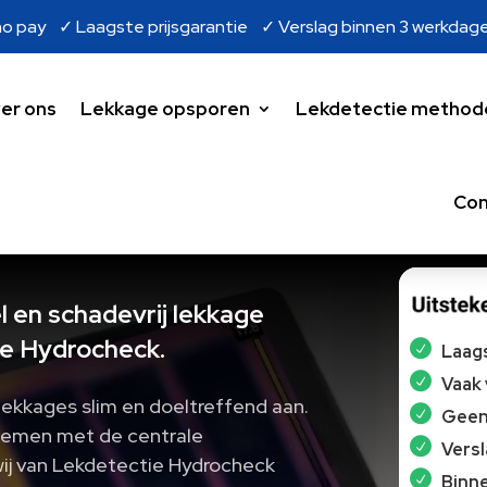
o pay ✓ Laagste prijsgarantie ✓ Verslag binnen 3 werkdag
er ons
Lekkage opsporen
Lekdetectie method
Con
 en schadevrij lekkage
e Hydrocheck.
Laags
Vaak
lekkages slim en doeltreffend aan.
Geen 
blemen met de centrale
Vers
wij van Lekdetectie Hydrocheck
Binne