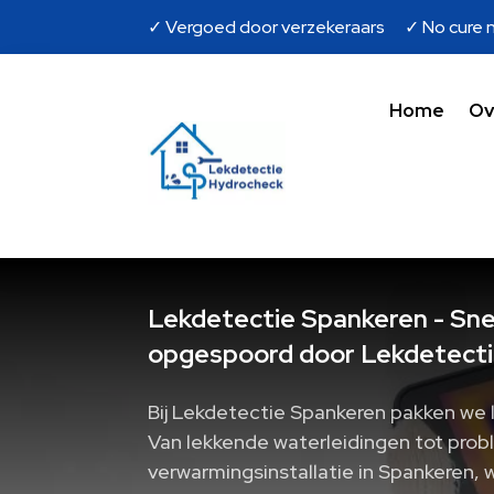
✓ Vergoed door verzekeraars ✓ No cure n
Home
Ov
Lekdetectie Spankeren - Snel
opgespoord door Lekdetecti
Bij Lekdetectie Spankeren pakken we 
Van lekkende waterleidingen tot pro
verwarmingsinstallatie in Spankeren, 