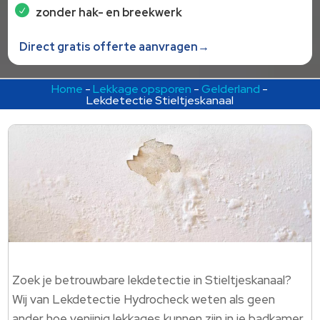
zonder hak- en breekwerk
Direct gratis offerte aanvragen→
Home
-
Lekkage opsporen
-
Gelderland
-
Lekdetectie Stieltjeskanaal
Zoek je betrouwbare lekdetectie in Stieltjeskanaal?
Wij van Lekdetectie Hydrocheck weten als geen
ander hoe venijnig lekkages kunnen zijn in je badkamer,