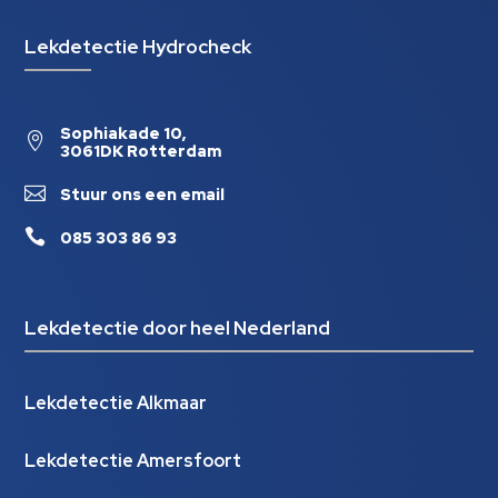
Lekdetectie Hydrocheck
Sophiakade 10,

3061DK Rotterdam

Stuur ons een email

085 303 86 93
Lekdetectie door heel Nederland
Lekdetectie Alkmaar
Lekdetectie Amersfoort