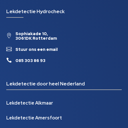
Lekdetectie Hydrocheck
Sophiakade 10,

3061DK Rotterdam

Stuur ons een email

085 303 86 93
Lekdetectie door heel Nederland
Lekdetectie Alkmaar
Lekdetectie Amersfoort