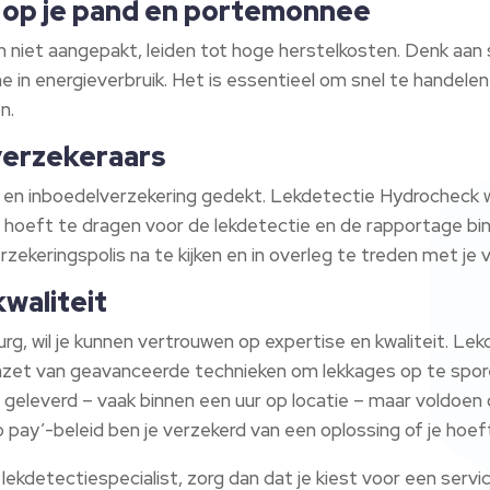
 op je pand en portemonnee
n niet aangepakt, leiden tot hoge herstelkosten. Denk aa
me in energieverbruik. Het is essentieel om snel te handele
n.
erzekeraars
- en inboedelverzekering gedekt. Lekdetectie Hydrocheck
 hoeft te dragen voor de lekdetectie en de rapportage bin
verzekeringspolis na te kijken en in overleg te treden met je 
kwaliteit
burg, wil je kunnen vertrouwen op expertise en kwaliteit. 
 inzet van geavanceerde technieken om lekkages op te spo
 geleverd – vaak binnen een uur op locatie – maar voldoen
 pay’-beleid ben je verzekerd van een oplossing of je hoeft
n lekdetectiespecialist, zorg dan dat je kiest voor een serv