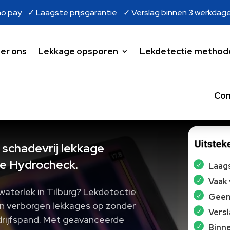
o pay ✓ Laagste prijsgarantie ✓ Verslag binnen 3 werkdag
er ons
Lekkage opsporen
Lekdetectie method
Con
 schadevrij lekkage
e Hydrocheck.
Laags
Vaak
waterlek in Tilburg? Lekdetectie
Geen 
en verborgen lekkages op zonder
Vers
drijfspand. Met geavanceerde
Binne