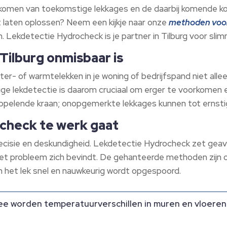
komen van toekomstige lekkages en de daarbij komende k
nt laten oplossen? Neem een kijkje naar onze
methoden voor
. Lekdetectie Hydrocheck is je partner in Tilburg voor slim
Tilburg onmisbaar is
ter- of warmtelekken in je woning of bedrijfspand niet allee
ge lekdetectie is daarom cruciaal om erger te voorkomen e
uppelende kraan; onopgemerkte lekkages kunnen tot ernsti
check te werk gaat
recisie en deskundigheid. Lekdetectie Hydrocheck zet ge
het probleem zich bevindt. De gehanteerde methoden zijn 
n het lek snel en nauwkeurig wordt opgespoord.
e worden temperatuurverschillen in muren en vloeren