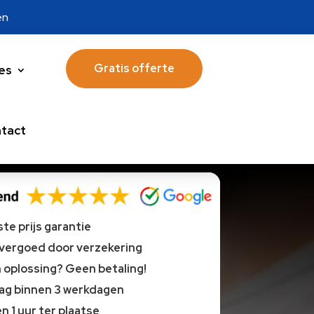
en
Gratis offerte
es
tact
te prijs garantie
 vergoed door verzekering
oplossing? Geen betaling!
lag binnen 3 werkdagen
n 1 uur ter plaatse