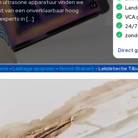
n ultrasone apparatuur vinden we
Lande
st van een onverklaarbaar hoog
VCA 
experts in […]
24/7
zond
Direct 
ome
-
Lekkage opsporen
-
Noord-Brabant
-
Lekdetectie Tilb