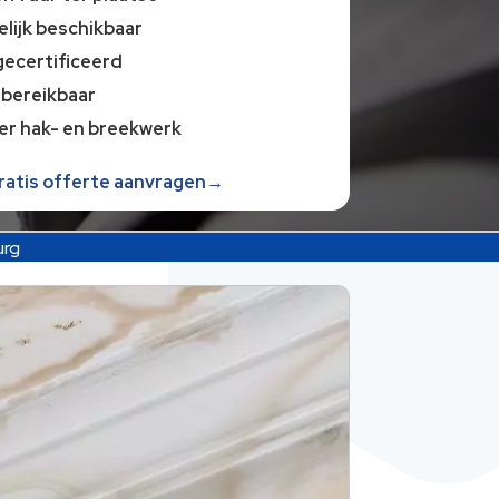
lijk beschikbaar
gecertificeerd
 bereikbaar
er hak- en breekwerk
gratis offerte aanvragen→
urg