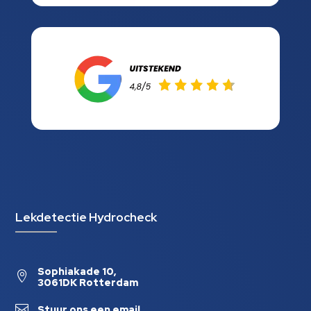
Lekdetectie Hydrocheck
Sophiakade 10,

3061DK Rotterdam

Stuur ons een email