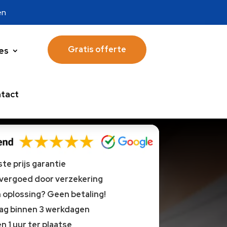
en
Gratis offerte
es
tact
te prijs garantie
 vergoed door verzekering
oplossing? Geen betaling!
lag binnen 3 werkdagen
n 1 uur ter plaatse