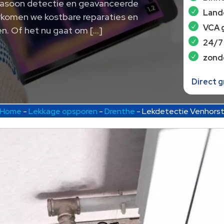
ltrasoon detectie en geavanceerde
Lande
orkomen we kostbare reparaties en
VCA 
n.​ Of het nu gaat om […]
24/7
zond
Direct 
Home
-
Lekkage opsporen
-
Drenthe
-
Lekdetectie Venhors