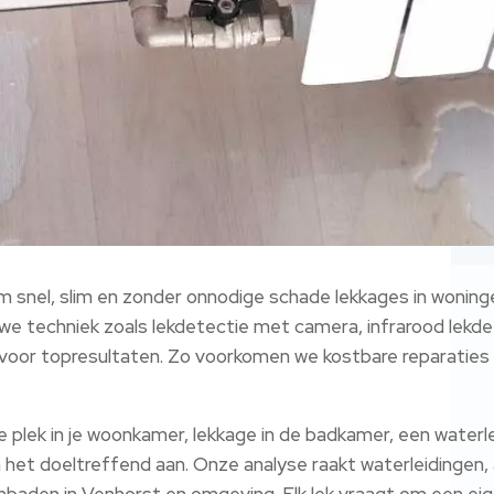
 snel, slim en zonder onnodige schade lekkages in woningen
 techniek zoals lekdetectie met camera, infrarood lekdet
oor topresultaten.​ Zo voorkomen we kostbare reparaties 
plek in je woonkamer, lekkage in de badkamer, een waterle
ken het doeltreffend aan.​ Onze analyse raakt waterleidingen
mbaden in Venhorst en omgeving.​ Elk lek vraagt om een ei