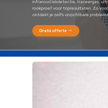
infrarood lekdetectie, traceergas, u
rookproef voor topresultaten.​ Zo vo
ontdekt je zelfs onzichtbare probleme
Gratis offerte