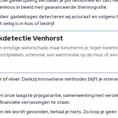
 Energieverspilling vernauwt je portemonnee en tast he
emloos in beeld met geavanceerde thermografie.​
 alles: gaslekkages detecteren wij accuraat en volge
ilig is in huis of bedrijf.​
ekdetectie Venhorst
een ernstige waterschade, maar beschermt je tegen toren
ochtplekken, schimmel, een warmtevlek op de muur of een g
 of vloer
: Dankzij innovatieve methodes blijft je interi
et onze laagste prijsgarantie, samenwerking met verze
financiële verrassingen te staan.​
en lek wordt gevonden, betaal je niets.​ Zo loop je geen 