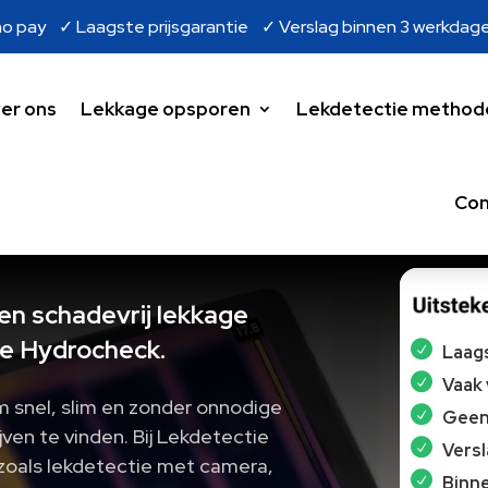
o pay ✓ Laagste prijsgarantie ✓ Verslag binnen 3 werkdag
er ons
Lekkage opsporen
Lekdetectie method
Con
en schadevrij lekkage
e Hydrocheck.
Laags
Vaak
m snel, slim en zonder onnodige
Geen 
en te vinden.​ Bij Lekdetectie
Vers
zoals lekdetectie met camera,
Binne