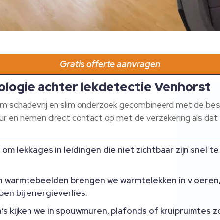
Gratis offerte aanvragen
ologie achter lekdetectie Venhorst
d om schadevrij en slim onderzoek gecombineerd met de bes
 en nemen direct contact op met de verzekering als dat no
 om lekkages in leidingen die niet zichtbaar zijn snel te
an warmtebeelden brengen we warmtelekken in vloeren,
pen bij energieverlies.​
a’s kijken we in spouwmuren, plafonds of kruipruimtes z