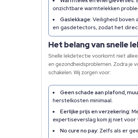
Warmtelek en energieverlies
:
onzichtbare warmtelekken proble
Gaslekkage
: Veiligheid boven
en gasdetectors, zodat het direct ve
Het belang van snelle l
Snelle lekdetectie voorkomt niet all
en gezondheidsproblemen.​ Zodra je v
schakelen.​ Wij zorgen voor:
Geen schade aan plafond, muur
herstelkosten minimaal.​
Eerlijke prijs en verzekering
: M
expertiseverslag kom jij niet voor 
No cure no pay
: Zelfs als er ge