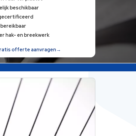
lijk beschikbaar
gecertificeerd
 bereikbaar
er hak- en breekwerk
gratis offerte aanvragen→
t