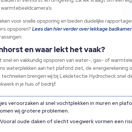
n warmtebeeldcamera’s.​
en voor snelle opsporing en bieden duidelijke rapportages, 
mers opsporen?
Lees dan hier verder over lekkage badkame
assingen.​
enhorst en waar lekt het vaak?
 snel en vakkundig opsporen van water-, gas- of warmtelek
ens waterplekken aan het plafond ziet, de energierekenin
e technieken brengen wij bij Lekdetectie Hydrocheck snel d
werk in je huis of bedrijf.​
tjes veroorzaken al snel vochtplekken in muren en plafo
omen wij grotere problemen.​
: Vooral oude daken of slecht voegwerk vormen een risic