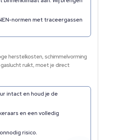
t binnenklimaat aan.​ Wij brengen
ns NEN-normen met traceergassen
hoge herstelkosten, schimmelvorming
aslucht ruikt, moet je direct
eur intact en houd je de
keraars en een volledig
onnodig risico.​