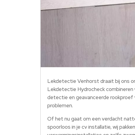
Lekdetectie Venhorst draait bij ons om
Lekdetectie Hydrocheck combineren we
detectie en geavanceerde rookproef v
problemen.​
Of het nu gaat om een verdacht natte 
spoorloos in je cv installatie, wij pak
verwarmingsinstallaties en zelfs zwe