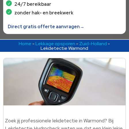
24/7 bereikbaar
zonder hak- en breekwerk
Direct gratis offerte aanvragen→
Home
-
Lekkage opsporen
-
Zuid-Holland
-
Lekdetectie Warmond
Zoek jij professionele lekdetectie in Warmond? Bij
Lekdetectie Hydrocheck weten we dat een klein lekje