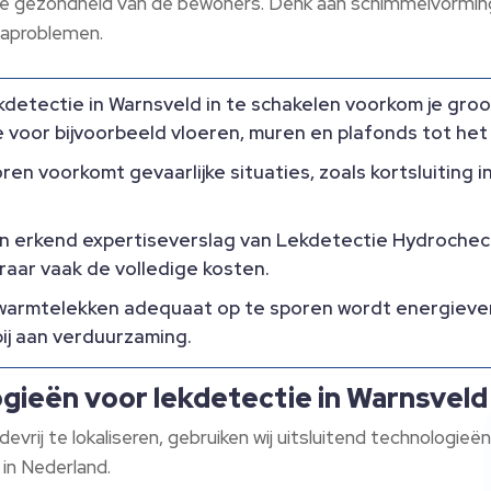
e gezondheid van de bewoners. Denk aan schimmelvorming
traproblemen.
kdetectie in Warnsveld in te schakelen voorkom je gro
voor bijvoorbeeld vloeren, muren en plafonds tot het 
n voorkomt gevaarlijke situaties, zoals kortsluiting 
 erkend expertiseverslag van Lekdetectie Hydrochec
aar vaak de volledige kosten.
armtelekken adequaat op te sporen wordt energiever
ij aan verduurzaming.
ieën voor lekdetectie in Warnsveld
vrij te lokaliseren, gebruiken wij uitsluitend technologie
in Nederland.