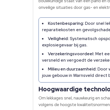
bouwkundige staat van een pand en d
onveilige situaties door gas- en elek
Kostenbesparing:
Door snel le
reparatiekosten en gevolgschade 
Veiligheid:
Systematisch opspore
explosiegevaar bij gas.
Verzekeringsvoordeel:
Met een
versneld en vergoedt de verzeker
Milieu en duurzaamheid:
Door w
jouw gebouw in Warnsveld direct b
Hoogwaardige technolog
Om lekkages snel, nauwkeurig en schade
volgens de hoogste kwaliteitsnormen 