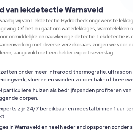
nd van lekdetectie Warnsveld
 waarbij wij van Lekdetectie Hydrocheck ongewenste lekk
mgeving. Of het nu gaat om waterlekkages, warmtelekken of
or onmiddellijke en nauwkeurige detectie. Lekdetectie is
samenwerking met diverse verzekeraars zorgen we voor een 
obleem, aangevuld met een helder expertiseverslag.
 zetten onder meer infrarood thermografie, ultrasoon
leidingwerk, vloeren en wanden zonder hak- of breekwer
 particuliere huizen als bedrijfspanden profiteren van
iggende dorpen.
perts zijn 24/7 bereikbaar en meestal binnen 1 uur ter
kt.
ekkages in Warnsveld en heel Nederland opsporen zonde