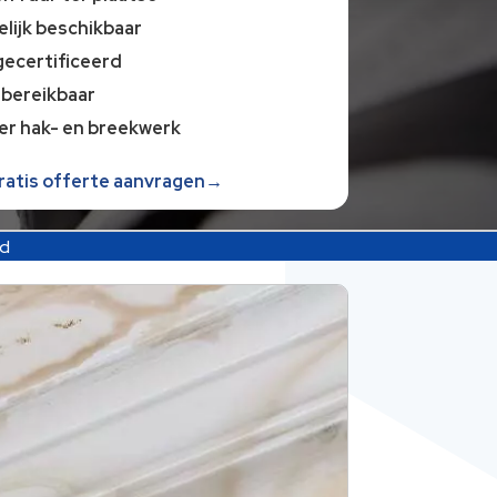
lijk beschikbaar
gecertificeerd
 bereikbaar
er hak- en breekwerk
gratis offerte aanvragen→
ld