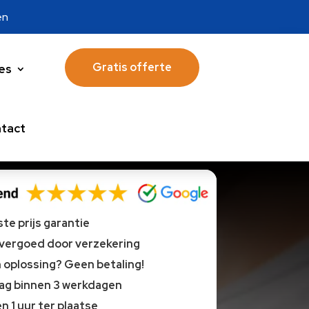
en
Gratis offerte
es
tact
te prijs garantie
 vergoed door verzekering
oplossing? Geen betaling!
lag binnen 3 werkdagen
n 1 uur ter plaatse