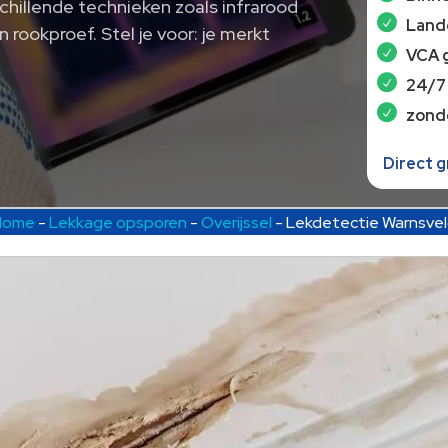
schillende technieken zoals infrarood
Lande
 rookproef. Stel je voor: je merkt
VCA 
24/7
zond
Direct 
Home
-
Lekkage opsporen
-
Overijssel
-
Lekdetectie Warnsve