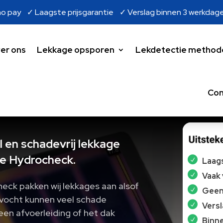
o pay ✓ Laagste prijsgarantie ✓ Verslag binnen 3 werkdag
er ons
Lekkage opsporen
Lekdetectie method
Con
 en schadevrij lekkage
e Hydrocheck.
Laags
Vaak
eck pakken wij lekkages aan alsof
Geen 
 vocht kunnen veel schade
Vers
 een afvoerleiding of het dak
Binne