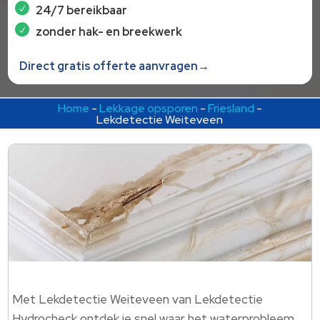
24/7 bereikbaar
zonder hak- en breekwerk
Direct gratis offerte aanvragen→
Home
-
Lekkage opsporen
-
Friesland
-
Lekdetectie Weiteveen
Met Lekdetectie Weiteveen van Lekdetectie
Hydrocheck ontdek je snel waar het waterprobleem