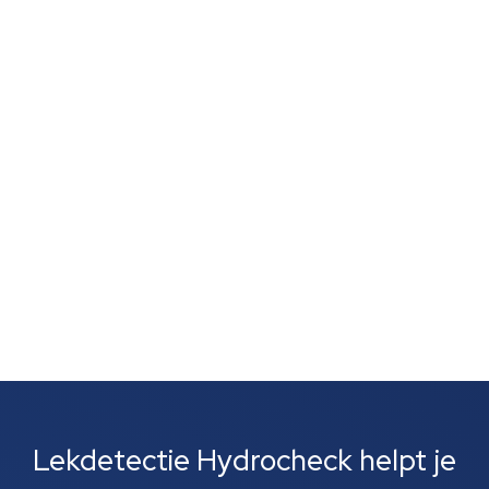
Je vertrouwt op je neus, want een muffe geur,
schimmelvorming of een natte lucht zonder duidelijke
vlekken wijst vaak op verborgen lekkage. Zulke signalen
zijn vaak het eerste wat je opvalt. Meestal gaat het
om lekkages bij leidingen, rioolbuizen of je cv-
installatie....
Lekdetectie Hydrocheck helpt je