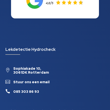
Lekdetectie Hydrocheck
Sophiakade 10,

3061DK Rotterdam

Stuur ons een email

085 303 86 93