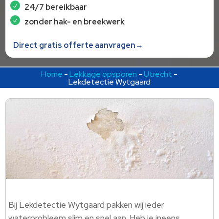
24/7 bereikbaar
zonder hak- en breekwerk
Direct gratis offerte aanvragen→
Home
-
Lekkage opsporen
-
Utrecht
-
Lekdetectie Wytgaard
Bij Lekdetectie Wytgaard pakken wij ieder
waterprobleem slim en snel aan.​ Heb je ineens