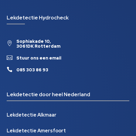
Lekdetectie Hydrocheck
Sophiakade 10,

3061DK Rotterdam

Stuur ons een email

085 303 86 93
Lekdetectie door heel Nederland
Lekdetectie Alkmaar
Lekdetectie Amersfoort