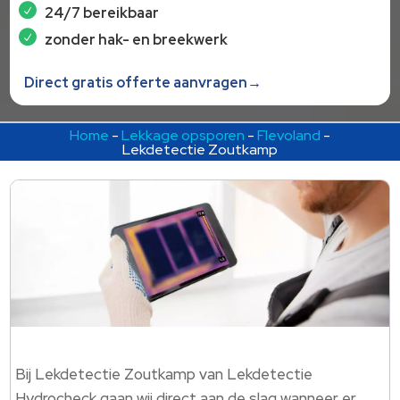
24/7 bereikbaar
zonder hak- en breekwerk
Direct gratis offerte aanvragen→
Home
-
Lekkage opsporen
-
Flevoland
-
Lekdetectie Zoutkamp
Bij Lekdetectie Zoutkamp van Lekdetectie
Hydrocheck gaan wij direct aan de slag wanneer er