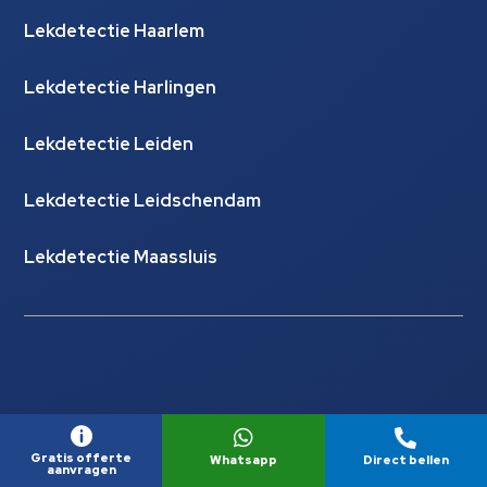
Lekdetectie Haarlem
Lekdetectie Harlingen
Lekdetectie Leiden
Lekdetectie Leidschendam
Lekdetectie Maassluis



© Copyright Lekdetectie Hydrocheck |
Website laten
Gratis offerte
Whatsapp
Direct bellen
maken door Flexamedia
aanvragen