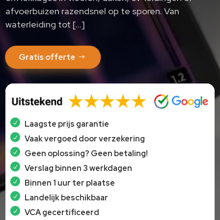
afvoerbuizen razendsnel op te sporen.​ Van
waterleiding tot […]
Gratis offerte
Laagste prijs garantie
Vaak vergoed door verzekering
Geen oplossing? Geen betaling!
Verslag binnen 3 werkdagen
Binnen 1 uur ter plaatse
Landelijk beschikbaar
VCA gecertificeerd