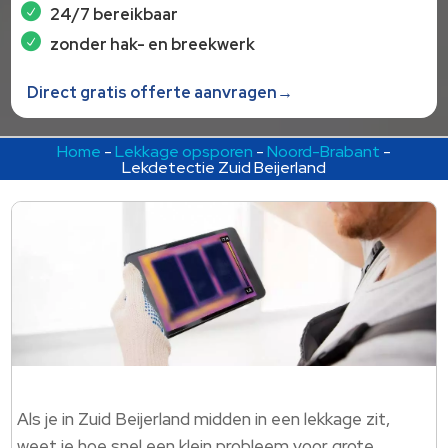
24/7 bereikbaar
zonder hak- en breekwerk
Direct gratis offerte aanvragen→
Home
-
Lekkage opsporen
-
Noord-Brabant
-
Lekdetectie Zuid Beijerland
Als je in Zuid Beijerland midden in een lekkage zit,
weet je hoe snel een klein probleem voor grote