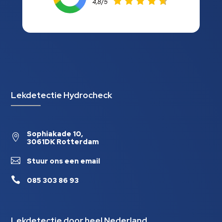
Lekdetectie Hydrocheck
Sophiakade 10,

3061DK Rotterdam

Stuur ons een email

085 303 86 93
Lekdetectie door heel Nederland