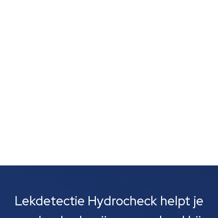
schimmelvorming of een natte lucht zonder duidelijke
vlekken wijst vaak op verborgen lekkage. Zulke signalen
zijn vaak het eerste wat je opvalt. Meestal gaat het
om lekkages bij leidingen, rioolbuizen of je cv-
installatie....
Lekdetectie Hydrocheck helpt je