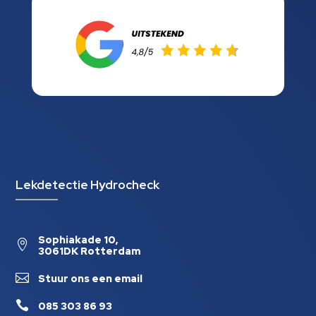
Lekdetectie Hydrocheck
Sophiakade 10,

3061DK Rotterdam

Stuur ons een email

085 303 86 93