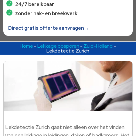
24/7 bereikbaar
zonder hak- en breekwerk
Direct gratis offerte aanvragen→
Home
-
Lekkage opsporen
-
Zuid-Holland
-
Lekdetectie Zurich
Lekdetectie Zurich gaat niet alleen over het vinden
van een lekkage in leidingen, daken of badkamers.​ Het