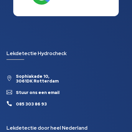
Lekdetectie Hydrocheck
Sophiakade 10,

3061DK Rotterdam

Stuur ons een email

085 303 86 93
Lekdetectie door heel Nederland